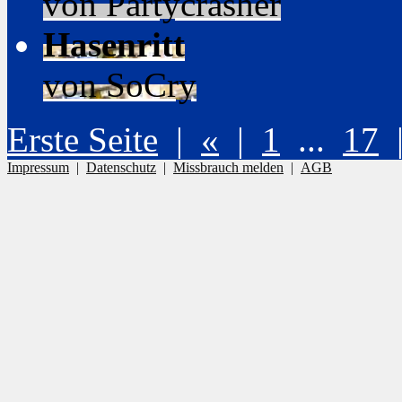
von Partycrasher
Hasenritt
von SoCry
Erste Seite
|
«
|
1
...
17
Impressum
|
Datenschutz
|
Missbrauch melden
|
AGB