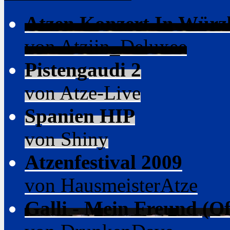
Atzen Konzert In Würz
von Atziin_Deluxee
Pistengaudi 2
von Atze-Live
Spanien HIP
von Shiny
Atzenfestival 2009
von HausmeisterAtze
Galli - Mein Freund (Of