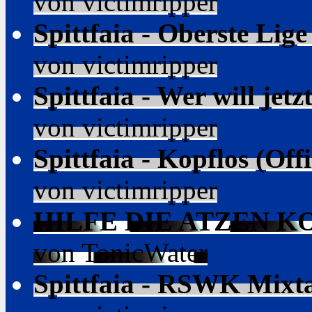
von victimripper
Spittfaia - Oberste Lige
von victimripper
Spittfaia - Wer will jetzt
von victimripper
Spittfaia - Kopflos (Offi
von victimripper
HILFE DIE ATZEN KOM
von TonicWater
Spittfaia - RSWK Mixt