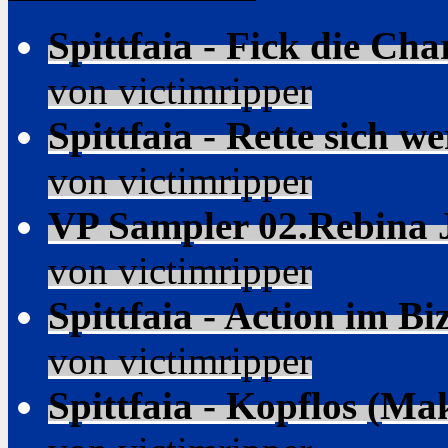
Spittfaia - Fick die Ch
von victimripper
Spittfaia - Rette sich 
von victimripper
VP Sampler 02.Rebina Jo
von victimripper
Spittfaia - Action im 
von victimripper
Spittfaia - Kopflos (