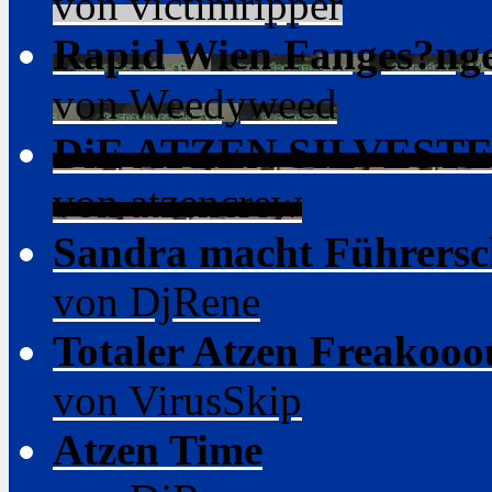
von victimripper
Rapid Wien Fanges?ng
von Weedyweed
DiE ATZEN SILVESTER 2
von atzencrew
Sandra macht Führersc
von DjRene
Totaler Atzen Freakooou
von VirusSkip
Atzen Time