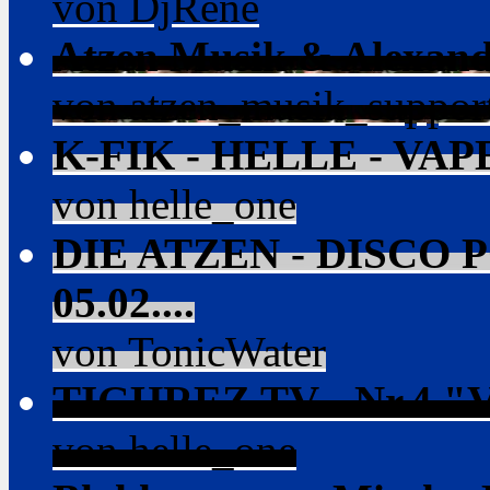
von DjRene
Atzen Musik & Alexande
von atzen_musik_suppor
K-FIK - HELLE - VA
von helle_one
DIE ATZEN - DISCO
05.02....
von TonicWater
TIGHREZ TV - Nr.4 "Va
von helle_one