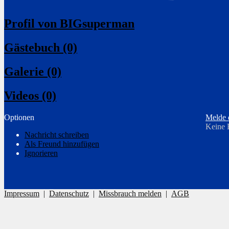
Profil von BIGsuperman
Gästebuch (0)
Galerie (0)
Videos (0)
Optionen
Melde 
Keine 
Nachricht schreiben
Als Freund hinzufügen
Ignorieren
Impressum
|
Datenschutz
|
Missbrauch melden
|
AGB