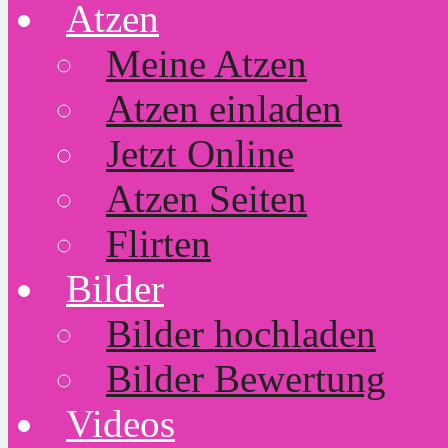
Atzen
Meine Atzen
Atzen einladen
Jetzt Online
Atzen Seiten
Flirten
Bilder
Bilder hochladen
Bilder Bewertung
Videos